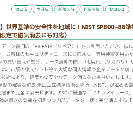
酒田店
本荘店
新規入荷
作業実績
お知らせ
】世界基準の安全性を地域に！NIST SP800-8
店限定で磁気消去にも対応）
データ復旧の「Re:PAIR（リペア）」をご利用いただき、誠
は、お客様のセキュリティニーズにお応えし、専用装置を用い
コンの買い替えや処分、リース返却の際、「初期化（リカバリ）
は、市販の復元ソフト等で大切な個人情報や企業データが復元され
術により、確実かつ安全なデータ消去をご提供いたします。 🔒 R
-88」準拠の確実な消去 米国国立標準技術研究所（NIST）が定
まで完全に消去します。 SSDに最適な「セキュアイレース」に対応 
は、読み書きの負荷を抑えつつ内部データを一括で完全消去する「