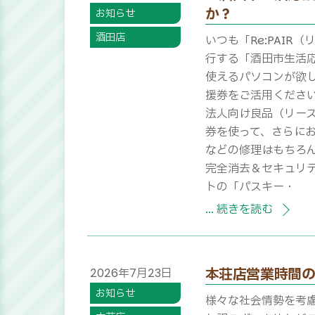
か？
お知らせ
酒田店
いつも「Re:PAIR
行する「酒田市生活応
使えるパソコンが欲し
援券をご活用ください
法人向け良品（リース
券を使って、さらにお
などの修理はもちろん
完全消去＆セキュリティ
トの「パスキー・
... 続きを読む
本荘店営業時間
2026
年
7
月
23
日
お知らせ
様々な社会情勢を考慮