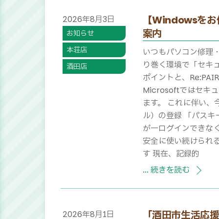
【Windows
2026
年
8
月
3
日
案内
お知らせ
本荘店
いつもパソコン修理・
り巻く環境で「セキ
酒田店
ポイントと、Re:PA
Microsoftで
ます。 これに伴い、
ル）の登録 「パスキ
が一ログインできなく
安全に使い続けられる
す 現在、記録的
... 続きを読む
「酒田市生活応
2026
年
8
月
1
日