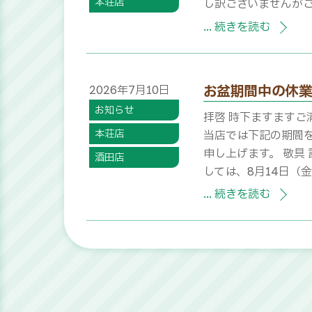
本荘店
し訳ございませんが
... 続きを読む
お盆期間中の休業
2026
年
7
月
10
日
お知らせ
拝啓 時下ますますご
本荘店
当店では下記の期間
申し上げます。 敬具 
酒田店
しては、8月14日（
... 続きを読む