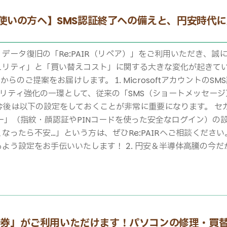
をお使いの方へ】SMS認証終了への備えと、円安時代
データ復旧の「Re:PAIR（リペア）」をご利用いただき、誠
ュリティ」と「買い替えコスト」に関する大きな変化が起きて
IRからのご提案をお届けします。 1. Microsoftアカウント
はセキュリティ強化の一環として、従来の「SMS（ショートメッセ
今後は以下の設定をしておくことが非常に重要になります。 
ー」（指紋・顔認証やPINコードを使った安全なログイン）の
なったら不安…」という方は、ぜひRe:PAIRへご相談くださ
よう設定をお手伝いいたします！ 2. 円安＆半導体高騰の今
援券」がご利用いただけます！パソコンの修理・買