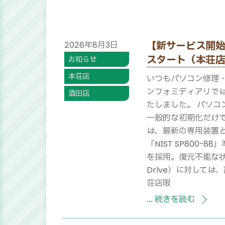
【新サービス開始
2026
年
8
月
3
日
スタート（本荘
お知らせ
本荘店
いつもパソコン修理・
ンフォミディアリで
酒田店
たしました。 パソ
一般的な初期化だけで
は、最新の専用装置と技
「NIST SP800
を採用。復元不能な状態
Drive）に対して
荘店限
... 続きを読む