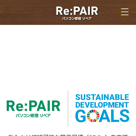
Skip
Me
to
content
当店の持続可能な開発目標へ
の取り組み(SDGs)