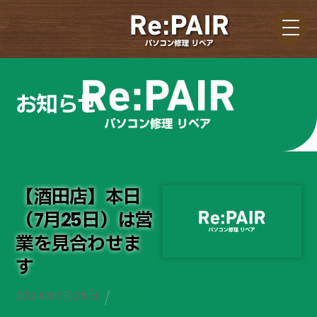
Skip
Me
to
content
お知らせ
【酒田店】本日
（7月25日）は営
業を見合わせま
す
2024
年
7
月
25
日
酒田店